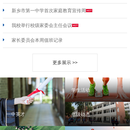
新乡市第一中学首次家庭教育宣传周
我校举行校级家委会主任会议
家长委员会本周值班记录
更多展示 >>
学生活动
学生活动
一中英才
年级动态