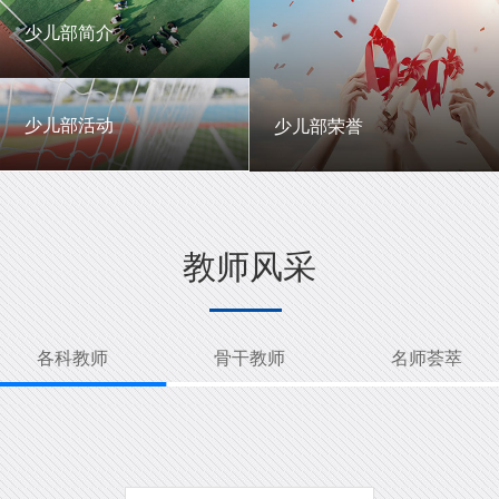
一中英才
年级动态
少儿部简介
少儿部简介
少儿部活动
少儿部荣誉
少儿部活动
少儿部荣誉
教师风采
各科教师
骨干教师
名师荟萃