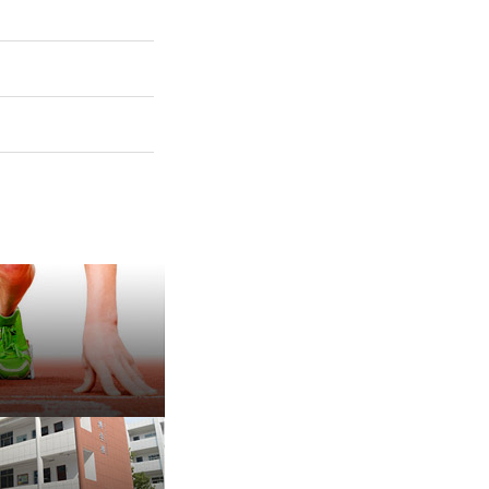
保 持 思 维 弹 性 ——成
有种脾气叫，不放弃
治愈内耗的好方法