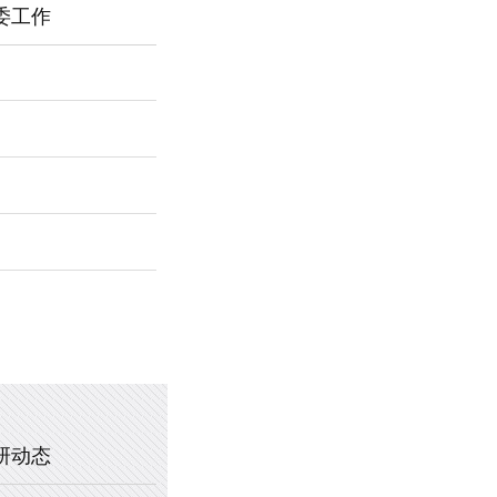
委工作
2026年新乡市第一中学春节福利
暖心托管，助力成长 —— 新乡市
2025年新乡市第一中学、新乡市
2020年新乡市一中教职工乒乓球
研动态