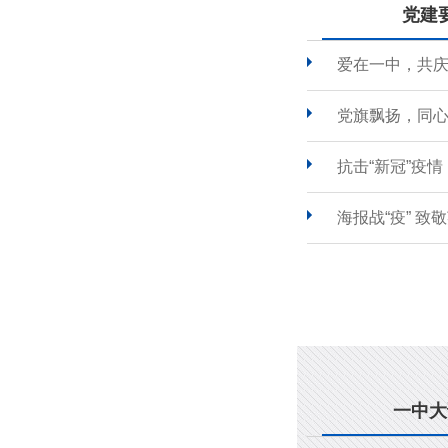
党建
爱在一中，共
党旗飘扬，同心
抗击“新冠”疫
海报战“疫” 致
一中大