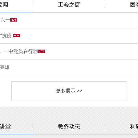
要闻
工会之窗
团
庆六一
“抗疫”
情，一中党员在行动
敬英雄
更多展示 >>
讲堂
教务动态
科