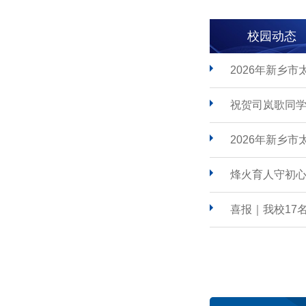
校园动态
2026年新乡
祝贺司岚歌同学
2026年新乡
烽火育人守初心
喜报｜我校17