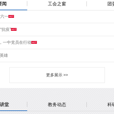
要闻
工会之窗
团
庆六一
“抗疫”
情，一中党员在行动
敬英雄
更多展示 >>
讲堂
教务动态
科