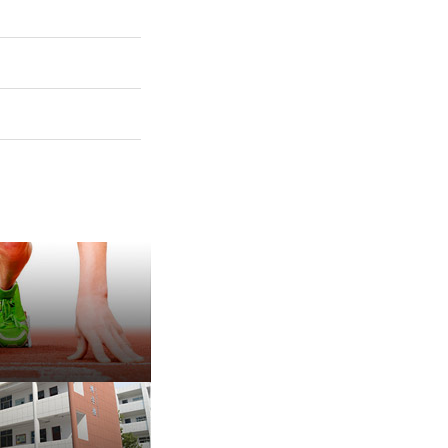
保 持 思 维 弹 性 ——成
有种脾气叫，不放弃
治愈内耗的好方法