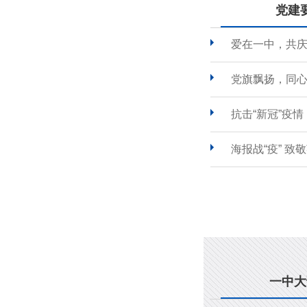
党建
爱在一中，共
党旗飘扬，同心
抗击“新冠”疫
海报战“疫” 致
一中大