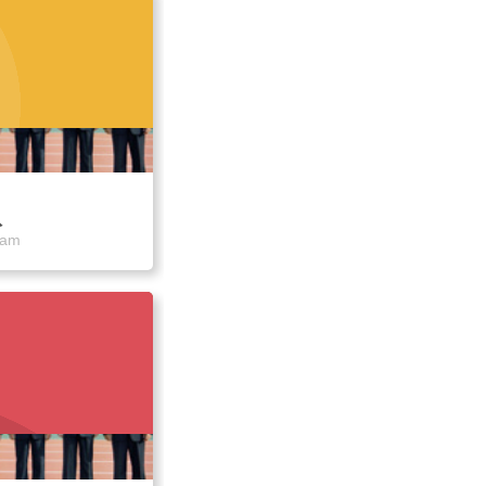
队
eam