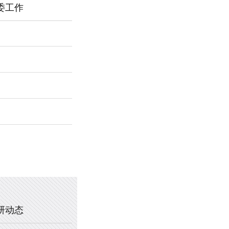
委工作
2026年新乡市第一中学春节福利
暖心托管，助力成长 —— 新乡市
2025年新乡市第一中学、新乡市
2020年新乡市一中教职工乒乓球
研动态