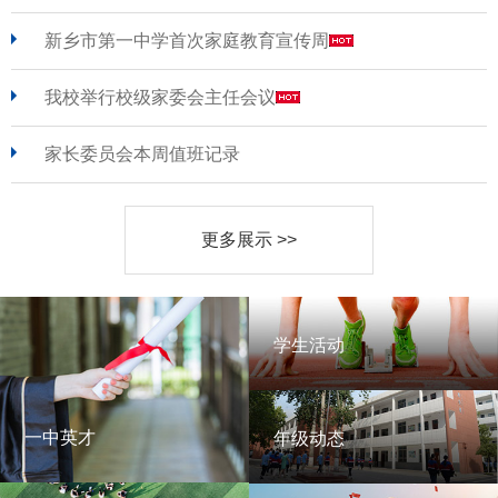
新乡市第一中学首次家庭教育宣传周
我校举行校级家委会主任会议
家长委员会本周值班记录
更多展示 >>
学生活动
学生活动
一中英才
年级动态