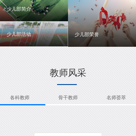
一中英才
年级动态
少儿部简介
少儿部简介
少儿部活动
少儿部荣誉
少儿部活动
少儿部荣誉
教师风采
各科教师
骨干教师
名师荟萃