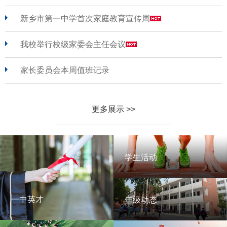
新乡市第一中学首次家庭教育宣传周
我校举行校级家委会主任会议
家长委员会本周值班记录
更多展示 >>
学生活动
学生活动
一中英才
年级动态