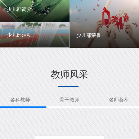
一中英才
年级动态
少儿部简介
少儿部简介
少儿部活动
少儿部荣誉
少儿部活动
少儿部荣誉
教师风采
各科教师
骨干教师
名师荟萃