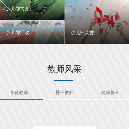
一中英才
年级动态
少儿部简介
少儿部简介
少儿部活动
少儿部荣誉
少儿部活动
少儿部荣誉
教师风采
各科教师
骨干教师
名师荟萃