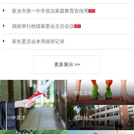
新乡市第一中学首次家庭教育宣传周
我校举行校级家委会主任会议
家长委员会本周值班记录
更多展示 >>
学生活动
学生活动
一中英才
年级动态