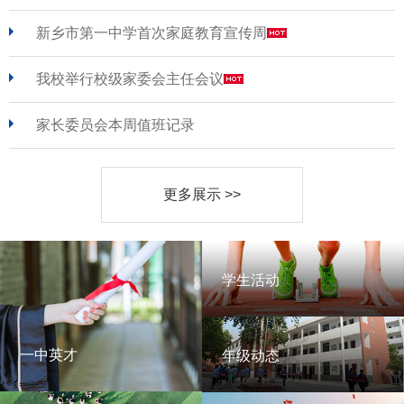
新乡市第一中学首次家庭教育宣传周
我校举行校级家委会主任会议
家长委员会本周值班记录
更多展示 >>
学生活动
学生活动
一中英才
年级动态