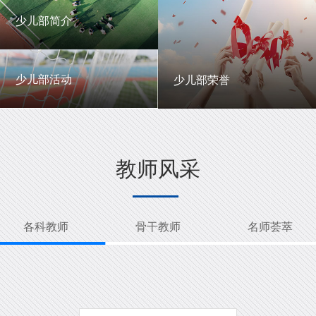
一中英才
年级动态
少儿部简介
少儿部简介
少儿部活动
少儿部荣誉
少儿部活动
少儿部荣誉
教师风采
各科教师
骨干教师
名师荟萃