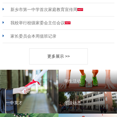
新乡市第一中学首次家庭教育宣传周
我校举行校级家委会主任会议
家长委员会本周值班记录
更多展示 >>
学生活动
学生活动
一中英才
年级动态