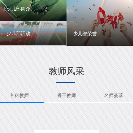
一中英才
年级动态
少儿部简介
少儿部简介
少儿部活动
少儿部荣誉
少儿部活动
少儿部荣誉
教师风采
各科教师
骨干教师
名师荟萃