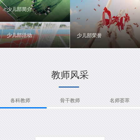
一中英才
年级动态
少儿部简介
少儿部简介
少儿部活动
少儿部荣誉
少儿部活动
少儿部荣誉
教师风采
各科教师
骨干教师
名师荟萃