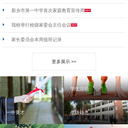
新乡市第一中学首次家庭教育宣传周
我校举行校级家委会主任会议
家长委员会本周值班记录
更多展示 >>
学生活动
学生活动
一中英才
年级动态