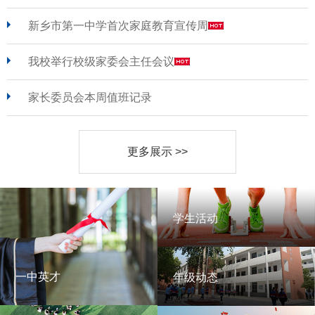
新乡市第一中学首次家庭教育宣传周
我校举行校级家委会主任会议
家长委员会本周值班记录
更多展示 >>
学生活动
学生活动
一中英才
年级动态