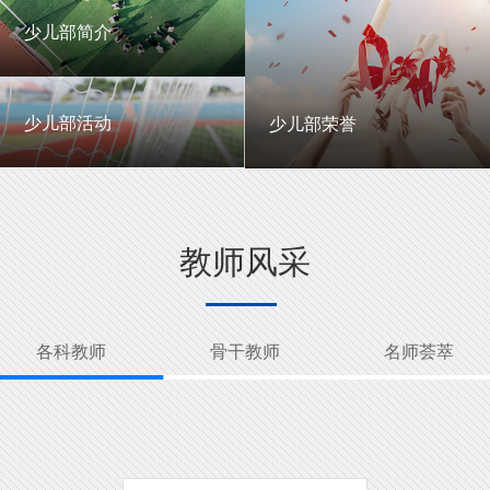
一中英才
年级动态
少儿部简介
少儿部简介
少儿部活动
少儿部荣誉
少儿部活动
少儿部荣誉
教师风采
各科教师
骨干教师
名师荟萃