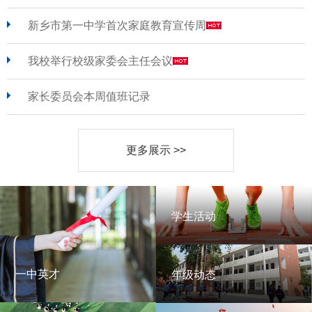
新乡市第一中学首次家庭教育宣传周
我校举行校级家委会主任会议
家长委员会本周值班记录
更多展示 >>
学生活动
学生活动
一中英才
年级动态