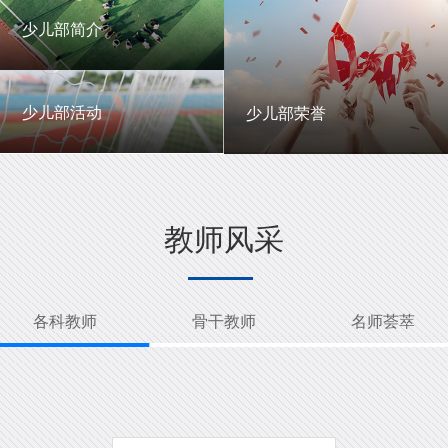
一中英才
年级动态
少儿部简介
少儿部简介
少儿部活动
少儿部荣誉
少儿部活动
少儿部荣誉
教师风采
各科教师
骨干教师
名师荟萃