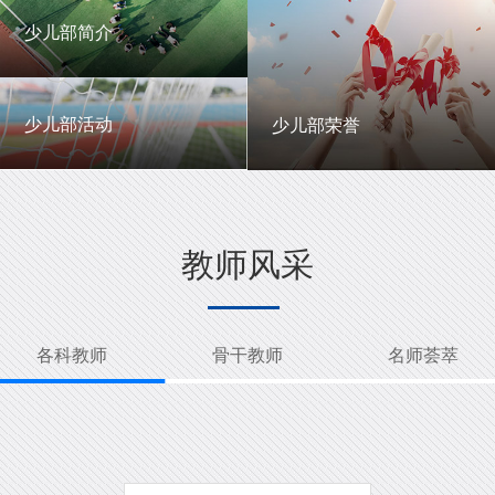
一中英才
年级动态
少儿部简介
少儿部简介
少儿部活动
少儿部荣誉
少儿部活动
少儿部荣誉
教师风采
各科教师
骨干教师
名师荟萃