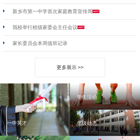
新乡市第一中学首次家庭教育宣传周
我校举行校级家委会主任会议
家长委员会本周值班记录
更多展示 >>
学生活动
学生活动
一中英才
年级动态