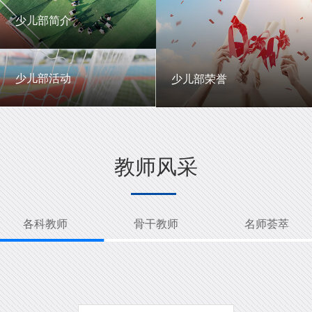
一中英才
年级动态
少儿部简介
少儿部简介
少儿部活动
少儿部荣誉
少儿部活动
少儿部荣誉
教师风采
各科教师
骨干教师
名师荟萃