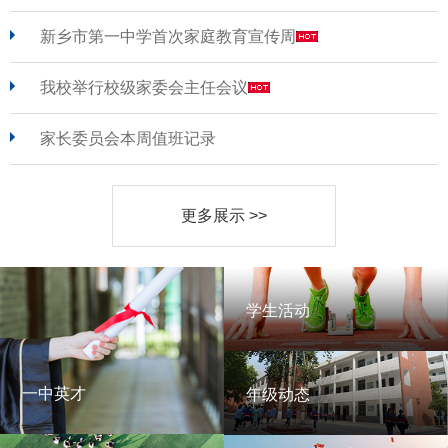
新乡市第一中学首次家庭教育宣传周
我校举行校级家委会主任会议
家长委员会本周值班记录
更多展示 >>
学生活动
学生活动
一中英才
年级动态