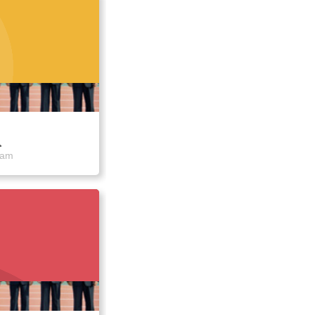
队
eam