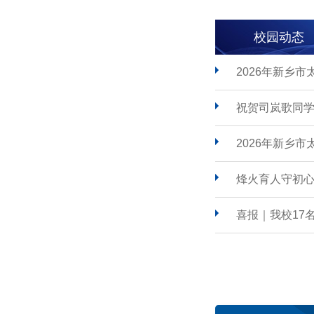
校园动态
2026年新乡
祝贺司岚歌同学
2026年新乡
烽火育人守初心
喜报｜我校17