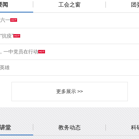
要闻
工会之窗
团
庆六一
“抗疫”
情，一中党员在行动
敬英雄
更多展示 >>
讲堂
教务动态
科