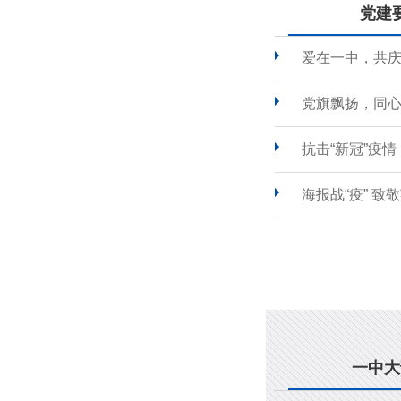
党建
爱在一中，共
党旗飘扬，同心
抗击“新冠”疫
海报战“疫” 致
一中大