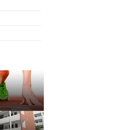
保 持 思 维 弹 性 ——成
有种脾气叫，不放弃
治愈内耗的好方法