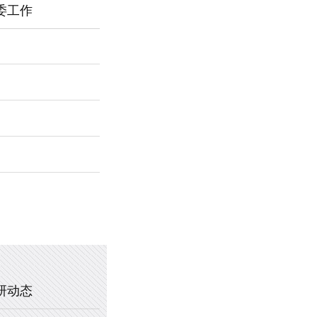
委工作
2026年新乡市第一中学春节福利
暖心托管，助力成长 —— 新乡市
2025年新乡市第一中学、新乡市
2020年新乡市一中教职工乒乓球
研动态