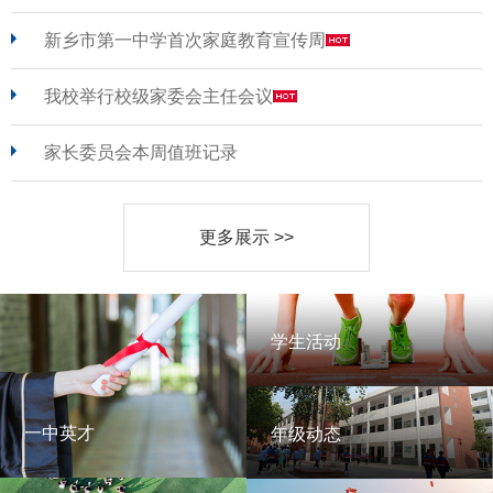
新乡市第一中学首次家庭教育宣传周
我校举行校级家委会主任会议
家长委员会本周值班记录
更多展示 >>
学生活动
学生活动
一中英才
年级动态