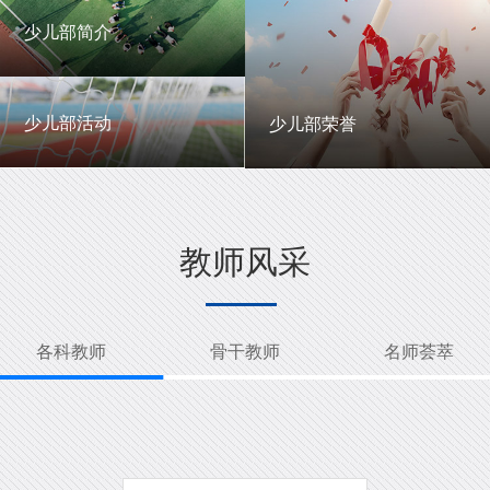
一中英才
年级动态
少儿部简介
少儿部简介
少儿部活动
少儿部荣誉
少儿部活动
少儿部荣誉
教师风采
各科教师
骨干教师
名师荟萃