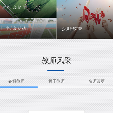
一中英才
年级动态
少儿部简介
少儿部简介
少儿部活动
少儿部荣誉
少儿部活动
少儿部荣誉
教师风采
各科教师
骨干教师
名师荟萃