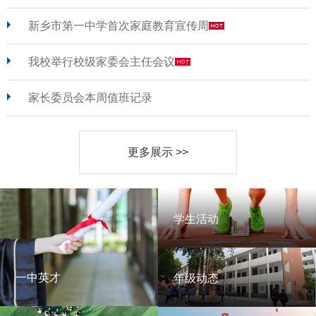
新乡市第一中学首次家庭教育宣传周
我校举行校级家委会主任会议
家长委员会本周值班记录
更多展示 >>
学生活动
学生活动
一中英才
年级动态