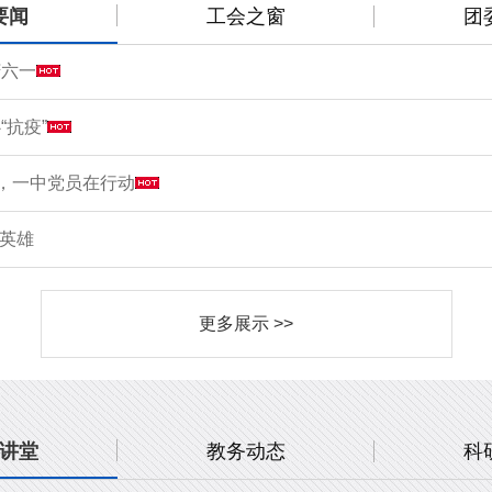
要闻
工会之窗
团
庆六一
“抗疫”
情，一中党员在行动
敬英雄
更多展示 >>
讲堂
教务动态
科