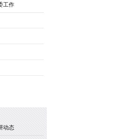
委工作
2026年新乡市第一中学春节福利
暖心托管，助力成长 —— 新乡市
2025年新乡市第一中学、新乡市
2020年新乡市一中教职工乒乓球
研动态