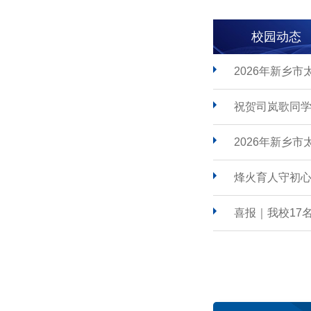
校园动态
2026年新乡
祝贺司岚歌同学
2026年新乡
烽火育人守初心
喜报｜我校17