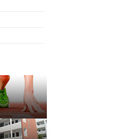
保 持 思 维 弹 性 ——成
有种脾气叫，不放弃
治愈内耗的好方法