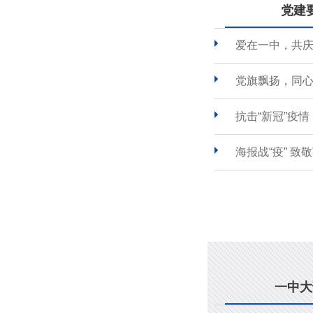
党建
爱在一中，共
党旗飘扬，同心
抗击“新冠”疫
海报战“疫” 致
一中大