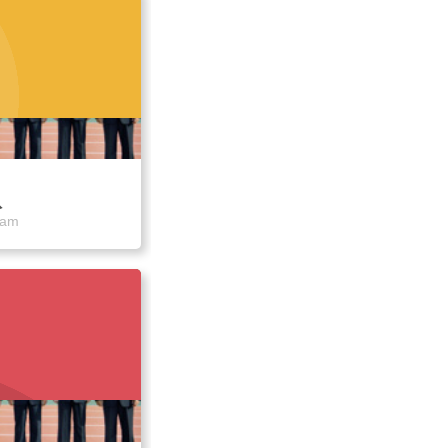
队
eam