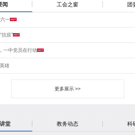
要闻
工会之窗
团
庆六一
“抗疫”
情，一中党员在行动
敬英雄
更多展示 >>
讲堂
教务动态
科