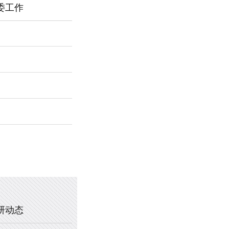
委工作
2026年新乡市第一中学春节福利
暖心托管，助力成长 —— 新乡市
2025年新乡市第一中学、新乡市
2020年新乡市一中教职工乒乓球
研动态