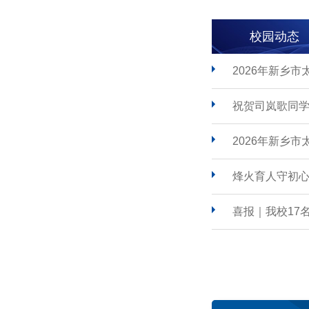
校园动态
2026年新乡
祝贺司岚歌同学
2026年新乡
烽火育人守初心
喜报｜我校17