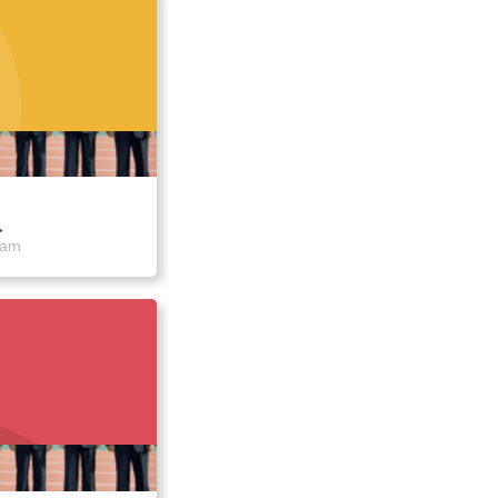
队
eam