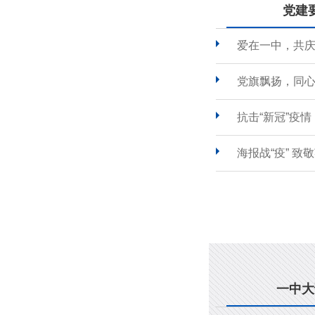
党建
爱在一中，共
党旗飘扬，同心
抗击“新冠”疫
海报战“疫” 致
一中大