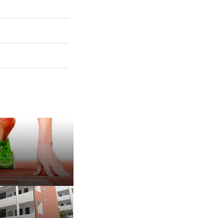
保 持 思 维 弹 性 ——成
有种脾气叫，不放弃
治愈内耗的好方法