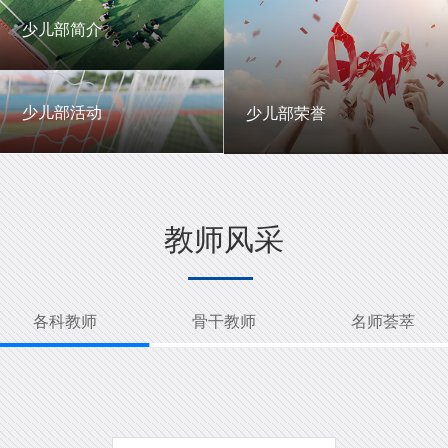
一中英才
年级动态
少儿部简介
少儿部简介
少儿部活动
少儿部荣誉
少儿部活动
少儿部荣誉
教师风采
各科教师
骨干教师
名师荟萃