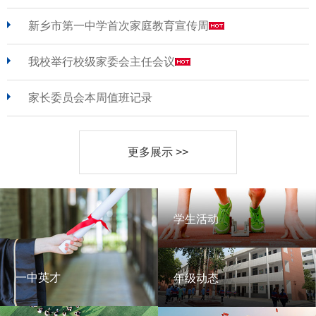
新乡市第一中学首次家庭教育宣传周
我校举行校级家委会主任会议
家长委员会本周值班记录
更多展示 >>
学生活动
学生活动
一中英才
年级动态