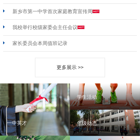
新乡市第一中学首次家庭教育宣传周
我校举行校级家委会主任会议
家长委员会本周值班记录
更多展示 >>
学生活动
学生活动
一中英才
年级动态