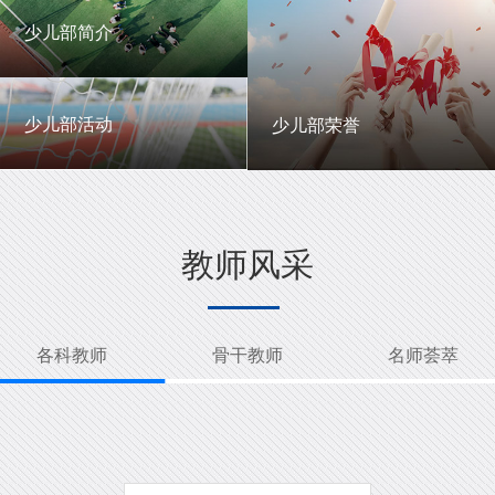
一中英才
年级动态
少儿部简介
少儿部简介
少儿部活动
少儿部荣誉
少儿部活动
少儿部荣誉
教师风采
各科教师
骨干教师
名师荟萃